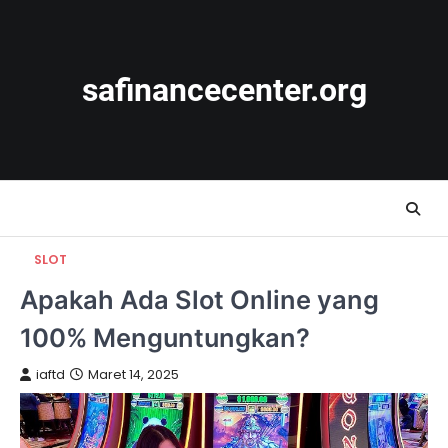
Skip
to
content
safinancecenter.org
SLOT
Apakah Ada Slot Online yang
100% Menguntungkan?
iaftd
Maret 14, 2025