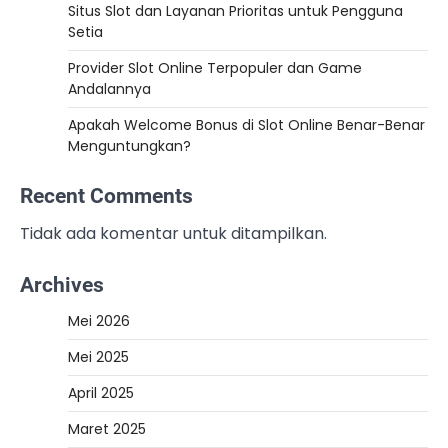
Situs Slot dan Layanan Prioritas untuk Pengguna
Setia
Provider Slot Online Terpopuler dan Game
Andalannya
Apakah Welcome Bonus di Slot Online Benar-Benar
Menguntungkan?
Recent Comments
Tidak ada komentar untuk ditampilkan.
Archives
Mei 2026
Mei 2025
April 2025
Maret 2025