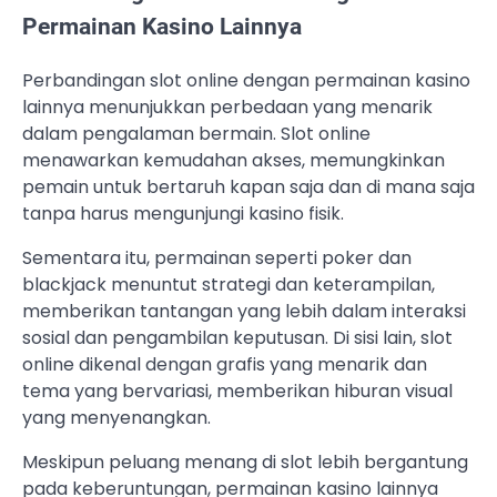
Permainan Kasino Lainnya
Perbandingan slot online dengan permainan kasino
lainnya menunjukkan perbedaan yang menarik
dalam pengalaman bermain. Slot online
menawarkan kemudahan akses, memungkinkan
pemain untuk bertaruh kapan saja dan di mana saja
tanpa harus mengunjungi kasino fisik.
Sementara itu, permainan seperti poker dan
blackjack menuntut strategi dan keterampilan,
memberikan tantangan yang lebih dalam interaksi
sosial dan pengambilan keputusan. Di sisi lain, slot
online dikenal dengan grafis yang menarik dan
tema yang bervariasi, memberikan hiburan visual
yang menyenangkan.
Meskipun peluang menang di slot lebih bergantung
pada keberuntungan, permainan kasino lainnya