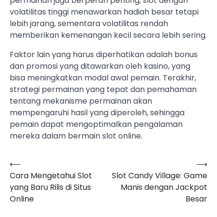
permainan juga berperan penting; slot dengan
volatilitas tinggi menawarkan hadiah besar tetapi
lebih jarang, sementara volatilitas rendah
memberikan kemenangan kecil secara lebih sering.
Faktor lain yang harus diperhatikan adalah bonus
dan promosi yang ditawarkan oleh kasino, yang
bisa meningkatkan modal awal pemain. Terakhir,
strategi permainan yang tepat dan pemahaman
tentang mekanisme permainan akan
mempengaruhi hasil yang diperoleh, sehingga
pemain dapat mengoptimalkan pengalaman
mereka dalam bermain slot online.
⟵
⟶
Navigasi
Cara Mengetahui Slot
Slot Candy Village: Game
pos
yang Baru Rilis di Situs
Manis dengan Jackpot
Online
Besar