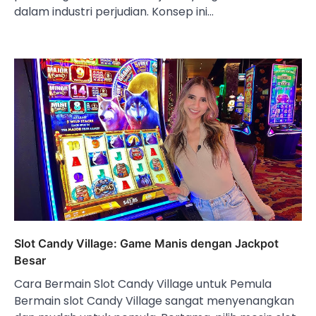
dalam industri perjudian. Konsep ini…
Slot Candy Village: Game Manis dengan Jackpot
Besar
Cara Bermain Slot Candy Village untuk Pemula
Bermain slot Candy Village sangat menyenangkan