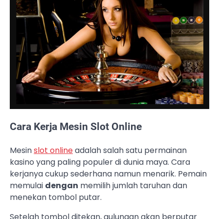
Cara Kerja Mesin Slot Online
Mesin
slot online
adalah salah satu permainan
kasino yang paling populer di dunia maya. Cara
kerjanya cukup sederhana namun menarik. Pemain
memulai
dengan
memilih jumlah taruhan dan
menekan tombol putar.
Setelah tombol ditekan, gulungan akan berputar