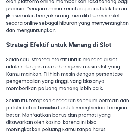
oleh platform online memberikan rasa tenang bagi
pemain. Dengan semua keuntungan ini, tidak heran
jika semakin banyak orang memilih bermain slot
secara online sebagai hiburan yang menyenangkan
dan menguntungkan.
Strategi Efektif untuk Menang di Slot
Salah satu strategi efektif untuk menang di slot
adalah dengan memahami jenis mesin slot yang
Kamu mainkan. Pilihlah mesin dengan persentase
pengembalian yang tinggi, yang biasanya
memberikan peluang menang lebih baik.
Selain itu, tetapkan anggaran sebelum bermain dan
patuhi batas
tersebut
untuk menghindari kerugian
besar. Manfaatkan bonus dan promosi yang
ditawarkan oleh kasino, karena ini bisa
meningkatkan peluang Kamu tanpa harus