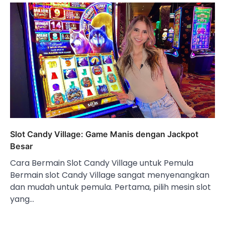
Slot Candy Village: Game Manis dengan Jackpot
Besar
Cara Bermain Slot Candy Village untuk Pemula
Bermain slot Candy Village sangat menyenangkan
dan mudah untuk pemula. Pertama, pilih mesin slot
yang…