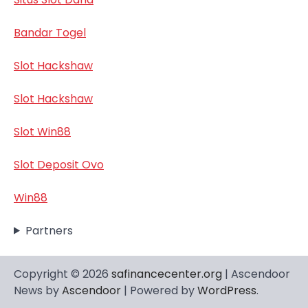
Bandar Togel
Slot Hackshaw
Slot Hackshaw
Slot Win88
Slot Deposit Ovo
Win88
Partners
Copyright © 2026
safinancecenter.org
| Ascendoor
News by
Ascendoor
| Powered by
WordPress
.