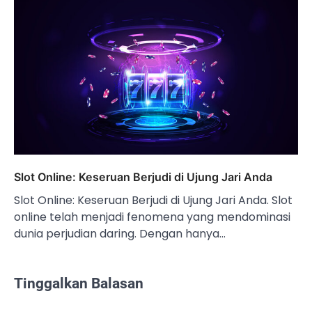
Slot Online: Keseruan Berjudi di Ujung Jari Anda
Slot Online: Keseruan Berjudi di Ujung Jari Anda. Slot
online telah menjadi fenomena yang mendominasi
dunia perjudian daring. Dengan hanya…
Tinggalkan Balasan