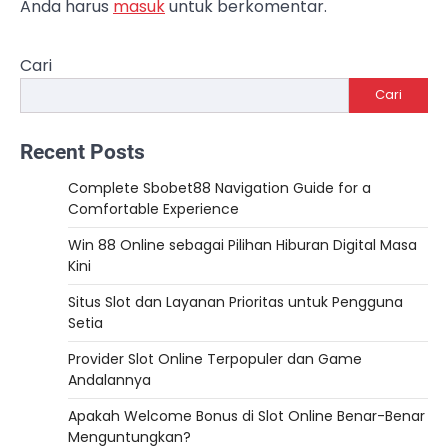
Anda harus
masuk
untuk berkomentar.
Cari
Cari
Recent Posts
Complete Sbobet88 Navigation Guide for a
Comfortable Experience
Win 88 Online sebagai Pilihan Hiburan Digital Masa
Kini
Situs Slot dan Layanan Prioritas untuk Pengguna
Setia
Provider Slot Online Terpopuler dan Game
Andalannya
Apakah Welcome Bonus di Slot Online Benar-Benar
Menguntungkan?