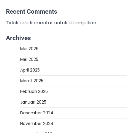
Recent Comments
Tidak ada komentar untuk ditampilkan.
Archives
Mei 2026
Mei 2025
April 2025
Maret 2025
Februari 2025
Januari 2025
Desember 2024
November 2024