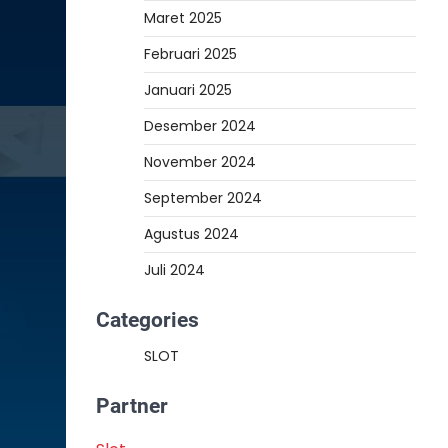
Maret 2025
Februari 2025
Januari 2025
Desember 2024
November 2024
September 2024
Agustus 2024
Juli 2024
Categories
SLOT
Partner