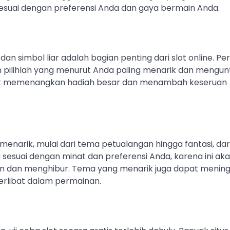
ng sesuai dengan preferensi Anda dan gaya bermain Anda.
dan simbol liar adalah bagian penting dari slot online. Pe
dan pilihlah yang menurut Anda paling menarik dan mengu
tuk memenangkan hadiah besar dan menambah keseruan
menarik, mulai dari tema petualangan hingga fantasi, da
g sesuai dengan minat dan preferensi Anda, karena ini ak
dan menghibur. Tema yang menarik juga dapat menin
rlibat dalam permainan.