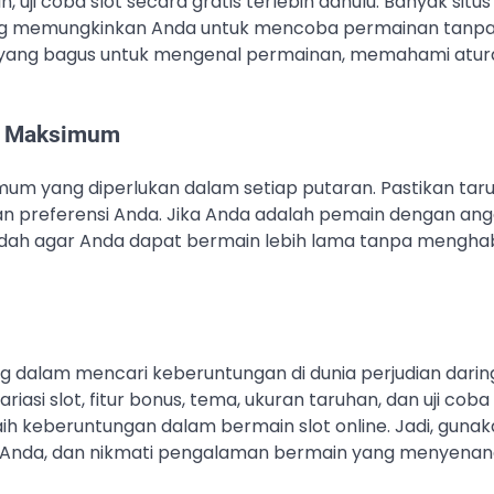
i coba slot secara gratis terlebih dahulu. Banyak situs
ang memungkinkan Anda untuk mencoba permainan tanpa
a yang bagus untuk mengenal permainan, memahami atur
an Maksimum
um yang diperlukan dalam setiap putaran. Pastikan tar
 preferensi Anda. Jika Anda adalah pemain dengan an
rendah agar Anda dapat bermain lebih lama tanpa mengha
ng dalam mencari keberuntungan di dunia perjudian darin
si slot, fitur bonus, tema, ukuran taruhan, dan uji coba 
 keberuntungan dalam bermain slot online. Jadi, guna
tuk Anda, dan nikmati pengalaman bermain yang menyena