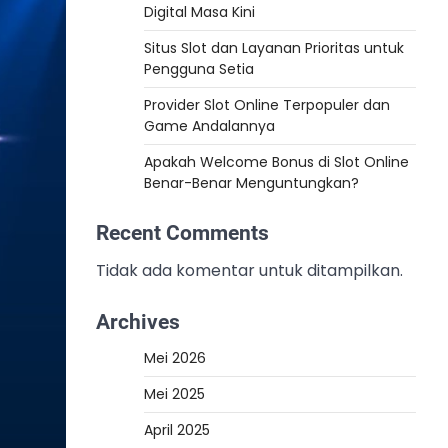
Digital Masa Kini
Situs Slot dan Layanan Prioritas untuk
Pengguna Setia
Provider Slot Online Terpopuler dan
Game Andalannya
Apakah Welcome Bonus di Slot Online
Benar-Benar Menguntungkan?
Recent Comments
Tidak ada komentar untuk ditampilkan.
Archives
Mei 2026
Mei 2025
April 2025