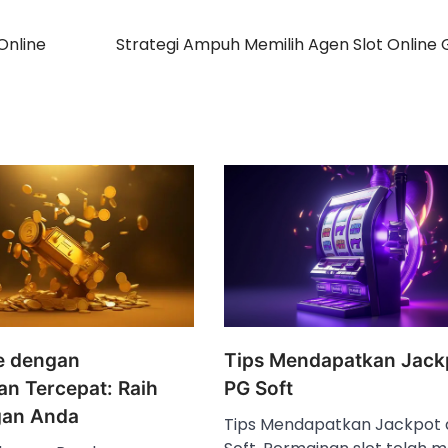
Online
Strategi Ampuh Memilih Agen Slot Online
ne dengan
Tips Mendapatkan Jackp
n Tercepat: Raih
PG Soft
an Anda
Tips Mendapatkan Jackpot 