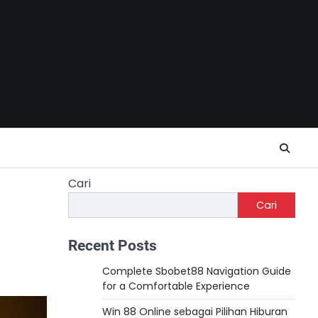
Cari
Cari
Recent Posts
Complete Sbobet88 Navigation Guide
for a Comfortable Experience
Win 88 Online sebagai Pilihan Hiburan