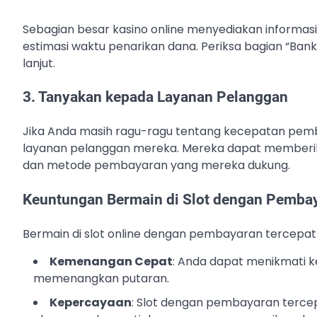
Sebagian besar kasino online menyediakan inform
estimasi waktu penarikan dana. Periksa bagian “Banki
lanjut.
3. Tanyakan kepada Layanan Pelanggan
Jika Anda masih ragu-ragu tentang kecepatan pemba
layanan pelanggan mereka. Mereka dapat memberikan
dan metode pembayaran yang mereka dukung.
Keuntungan Bermain di Slot dengan Pembay
Bermain di slot online dengan pembayaran tercepat
Kemenangan Cepat
: Anda dapat menikmati k
memenangkan putaran.
Kepercayaan
: Slot dengan pembayaran terc