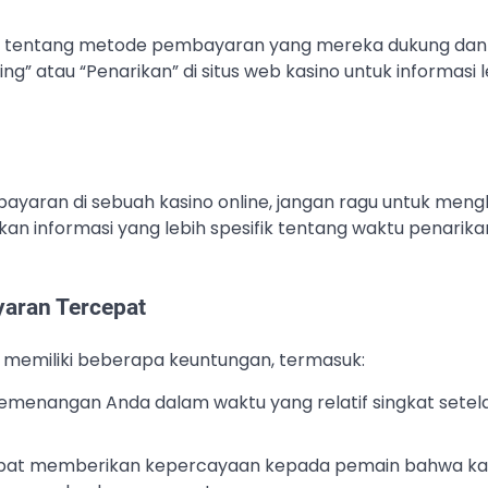
asi tentang metode pembayaran yang mereka dukung dan
ng” atau “Penarikan” di situs web kasino untuk informasi l
yaran di sebuah kasino online, jangan ragu untuk meng
 informasi yang lebih spesifik tentang waktu penarik
aran Tercepat
 memiliki beberapa keuntungan, termasuk:
emenangan Anda dalam waktu yang relatif singkat setel
epat memberikan kepercayaan kepada pemain bahwa ka