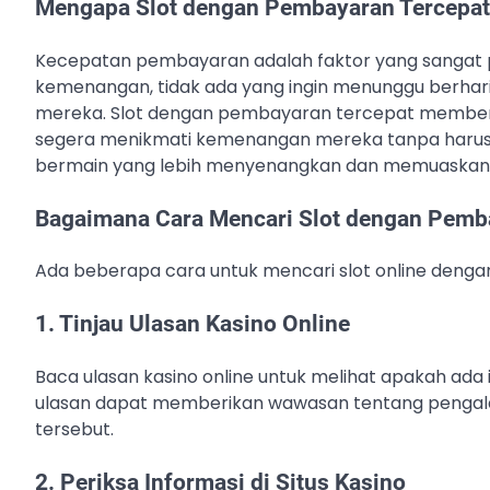
Mengapa Slot dengan Pembayaran Tercepat
Kecepatan pembayaran adalah faktor yang sangat pe
kemenangan, tidak ada yang ingin menunggu berha
mereka. Slot dengan pembayaran tercepat member
segera menikmati kemenangan mereka tanpa harus 
bermain yang lebih menyenangkan dan memuaskan 
Bagaimana Cara Mencari Slot dengan Pemb
Ada beberapa cara untuk mencari slot online deng
1. Tinjau Ulasan Kasino Online
Baca ulasan kasino online untuk melihat apakah a
ulasan dapat memberikan wawasan tentang pengala
tersebut.
2. Periksa Informasi di Situs Kasino