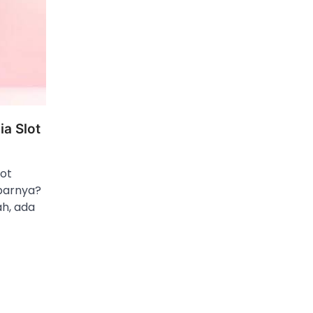
a Slot
lot
abarnya?
ah, ada