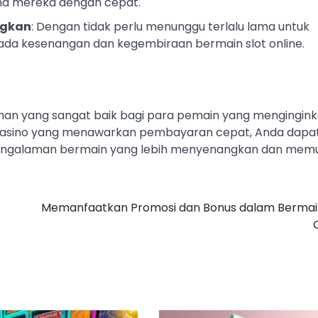
a mereka dengan cepat.
ngkan
: Dengan tidak perlu menunggu terlalu lama untuk
da kesenangan dan kegembiraan bermain slot online.
ihan yang sangat baik bagi para pemain yang mengingin
 kasino yang menawarkan pembayaran cepat, Anda dapa
engalaman bermain yang lebih menyenangkan dan mem
Memanfaatkan Promosi dan Bonus dalam Bermain