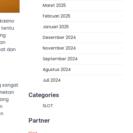
Maret 2025
Februari 2025
kasino
Januari 2025
 tentu
ing
Desember 2024
ran
November 2024
at dan
September 2024
Agustus 2024
Juli 2024
g sangat
enekan
Categories
yang
SLOT
n
an
Partner