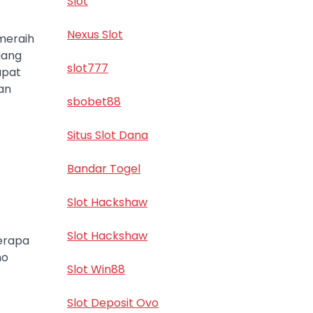
Slot
Nexus Slot
meraih
uang
slot777
apat
an
sbobet88
Situs Slot Dana
Bandar Togel
Slot Hackshaw
Slot Hackshaw
erapa
no
Slot Win88
Slot Deposit Ovo