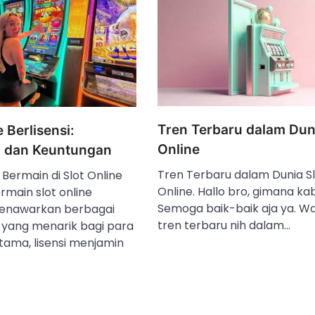
Tren Terbaru dalam Duni
e Berlisensi:
Online
 dan Keuntungan
Tren Terbaru dalam Dunia S
Bermain di Slot Online
Online. Hallo bro, gimana k
ermain slot online
Semoga baik-baik aja ya. W
menawarkan berbagai
tren terbaru nih dalam…
yang menarik bagi para
tama, lisensi menjamin