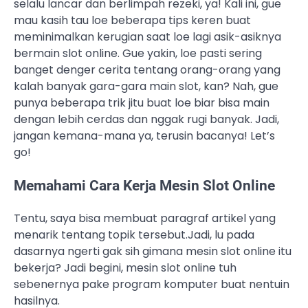
selalu lancar dan berlimpah rezeki, ya! Kali ini, gue
mau kasih tau loe beberapa tips keren buat
meminimalkan kerugian saat loe lagi asik-asiknya
bermain slot online. Gue yakin, loe pasti sering
banget denger cerita tentang orang-orang yang
kalah banyak gara-gara main slot, kan? Nah, gue
punya beberapa trik jitu buat loe biar bisa main
dengan lebih cerdas dan nggak rugi banyak. Jadi,
jangan kemana-mana ya, terusin bacanya! Let’s
go!
Memahami Cara Kerja Mesin Slot Online
Tentu, saya bisa membuat paragraf artikel yang
menarik tentang topik tersebut.Jadi, lu pada
dasarnya ngerti gak sih gimana mesin slot online itu
bekerja? Jadi begini, mesin slot online tuh
sebenernya pake program komputer buat nentuin
hasilnya.