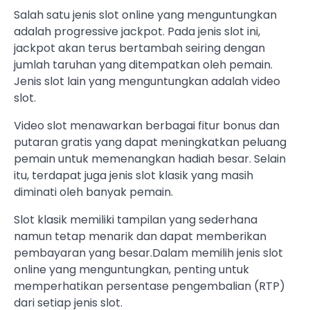
Salah satu jenis slot online yang menguntungkan
adalah progressive jackpot. Pada jenis slot ini,
jackpot akan terus bertambah seiring dengan
jumlah taruhan yang ditempatkan oleh pemain.
Jenis slot lain yang menguntungkan adalah video
slot.
Video slot menawarkan berbagai fitur bonus dan
putaran gratis yang dapat meningkatkan peluang
pemain untuk memenangkan hadiah besar. Selain
itu, terdapat juga jenis slot klasik yang masih
diminati oleh banyak pemain.
Slot klasik memiliki tampilan yang sederhana
namun tetap menarik dan dapat memberikan
pembayaran yang besar.Dalam memilih jenis slot
online yang menguntungkan, penting untuk
memperhatikan persentase pengembalian (RTP)
dari setiap jenis slot.