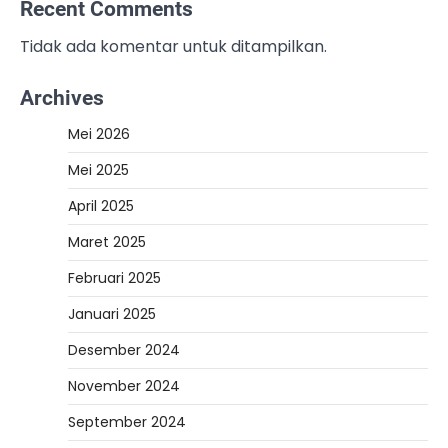
Recent Comments
Tidak ada komentar untuk ditampilkan.
Archives
Mei 2026
Mei 2025
April 2025
Maret 2025
Februari 2025
Januari 2025
Desember 2024
November 2024
September 2024