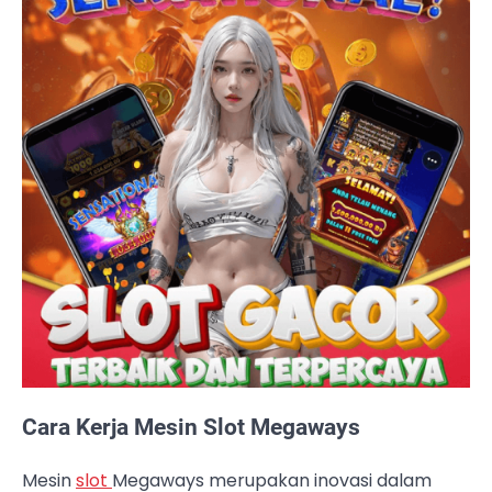
Cara Kerja Mesin Slot Megaways
Mesin
slot
Megaways merupakan inovasi dalam