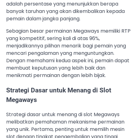
adalah persentase yang menunjukkan berapa
banyak taruhan yang akan dikembalikan kepada
pemain dalam jangka panjang.
Sebagian besar permainan Megaways memiliki RTP
yang kompetitif, sering kali di atas 96%,
menjadikannya pilihan menarik bagi pemain yang
mencari pengalaman yang menguntungkan.
Dengan memahami kedua aspek ini, pemain dapat
membuat keputusan yang lebih baik dan
menikmati permainan dengan lebih bijak.
Strategi Dasar untuk Menang di Slot
Megaways
Strategi dasar untuk menang di slot Megaways
melibatkan pemahaman mekanisme permainan
yang unik. Pertama, penting untuk memilih mesin
slot dengan tingkat pengembalian yang tinggi