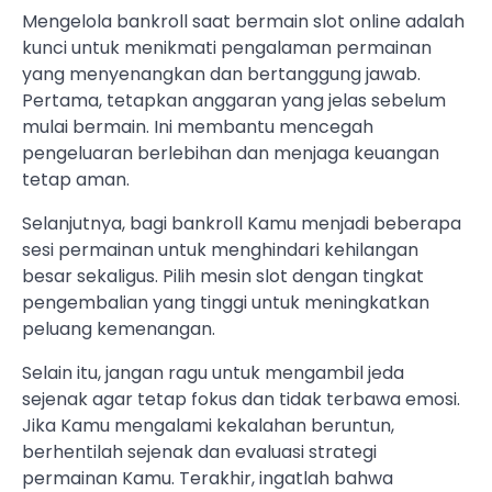
Mengelola bankroll saat bermain slot online adalah
kunci untuk menikmati pengalaman permainan
yang menyenangkan dan bertanggung jawab.
Pertama, tetapkan anggaran yang jelas sebelum
mulai bermain. Ini membantu mencegah
pengeluaran berlebihan dan menjaga keuangan
tetap aman.
Selanjutnya, bagi bankroll Kamu menjadi beberapa
sesi permainan untuk menghindari kehilangan
besar sekaligus. Pilih mesin slot dengan tingkat
pengembalian yang tinggi untuk meningkatkan
peluang kemenangan.
Selain itu, jangan ragu untuk mengambil jeda
sejenak agar tetap fokus dan tidak terbawa emosi.
Jika Kamu mengalami kekalahan beruntun,
berhentilah sejenak dan evaluasi strategi
permainan Kamu. Terakhir, ingatlah bahwa