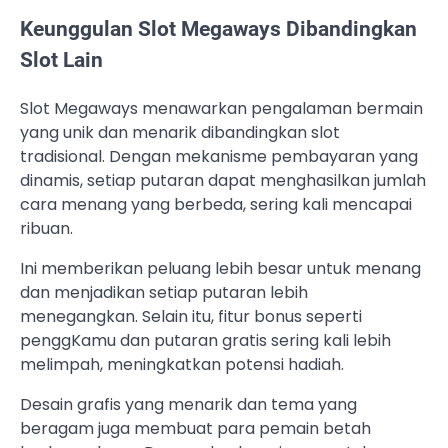
Keunggulan Slot Megaways Dibandingkan
Slot Lain
Slot Megaways menawarkan pengalaman bermain
yang unik dan menarik dibandingkan slot
tradisional. Dengan mekanisme pembayaran yang
dinamis, setiap putaran dapat menghasilkan jumlah
cara menang yang berbeda, sering kali mencapai
ribuan.
Ini memberikan peluang lebih besar untuk menang
dan menjadikan setiap putaran lebih
menegangkan. Selain itu, fitur bonus seperti
penggKamu dan putaran gratis sering kali lebih
melimpah, meningkatkan potensi hadiah.
Desain grafis yang menarik dan tema yang
beragam juga membuat para pemain betah