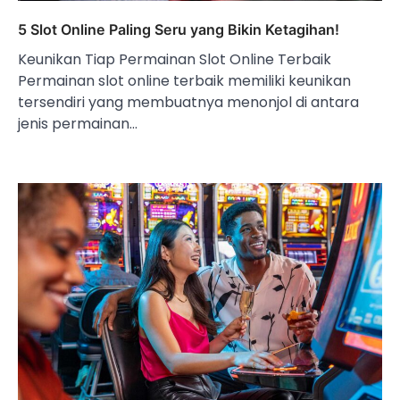
5 Slot Online Paling Seru yang Bikin Ketagihan!
Keunikan Tiap Permainan Slot Online Terbaik
Permainan slot online terbaik memiliki keunikan
tersendiri yang membuatnya menonjol di antara
jenis permainan…