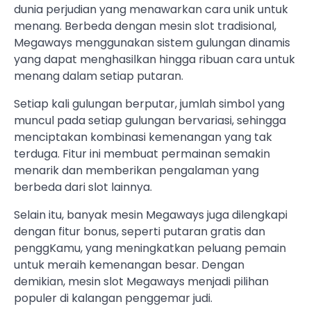
dunia perjudian yang menawarkan cara unik untuk
menang. Berbeda dengan mesin slot tradisional,
Megaways menggunakan sistem gulungan dinamis
yang dapat menghasilkan hingga ribuan cara untuk
menang dalam setiap putaran.
Setiap kali gulungan berputar, jumlah simbol yang
muncul pada setiap gulungan bervariasi, sehingga
menciptakan kombinasi kemenangan yang tak
terduga. Fitur ini membuat permainan semakin
menarik dan memberikan pengalaman yang
berbeda dari slot lainnya.
Selain itu, banyak mesin Megaways juga dilengkapi
dengan fitur bonus, seperti putaran gratis dan
penggKamu, yang meningkatkan peluang pemain
untuk meraih kemenangan besar. Dengan
demikian, mesin slot Megaways menjadi pilihan
populer di kalangan penggemar judi.