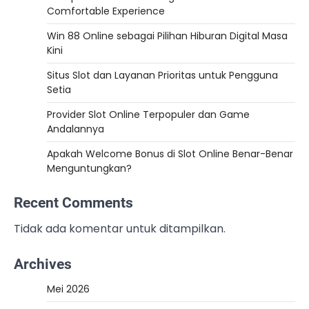
Comfortable Experience
Win 88 Online sebagai Pilihan Hiburan Digital Masa
Kini
Situs Slot dan Layanan Prioritas untuk Pengguna
Setia
Provider Slot Online Terpopuler dan Game
Andalannya
Apakah Welcome Bonus di Slot Online Benar-Benar
Menguntungkan?
Recent Comments
Tidak ada komentar untuk ditampilkan.
Archives
Mei 2026