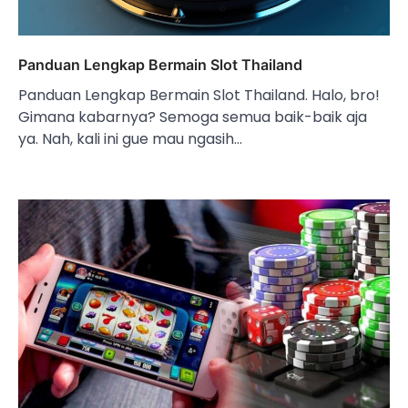
Panduan Lengkap Bermain Slot Thailand
Panduan Lengkap Bermain Slot Thailand. Halo, bro!
Gimana kabarnya? Semoga semua baik-baik aja
ya. Nah, kali ini gue mau ngasih…