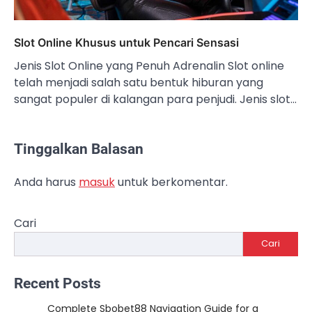
Slot Online Khusus untuk Pencari Sensasi
Jenis Slot Online yang Penuh Adrenalin Slot online
telah menjadi salah satu bentuk hiburan yang
sangat populer di kalangan para penjudi. Jenis slot…
Tinggalkan Balasan
Anda harus
masuk
untuk berkomentar.
Cari
Cari
Recent Posts
Complete Sbobet88 Navigation Guide for a